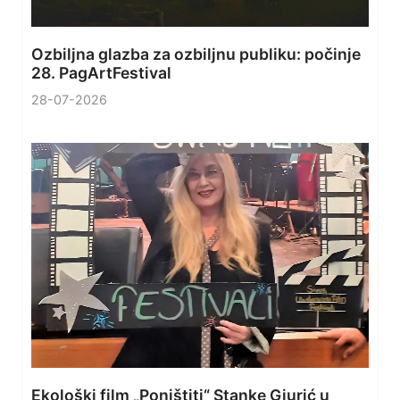
Ozbiljna glazba za ozbiljnu publiku: počinje
28. PagArtFestival
28-07-2026
Ekološki film „Poništiti“ Stanke Gjurić u