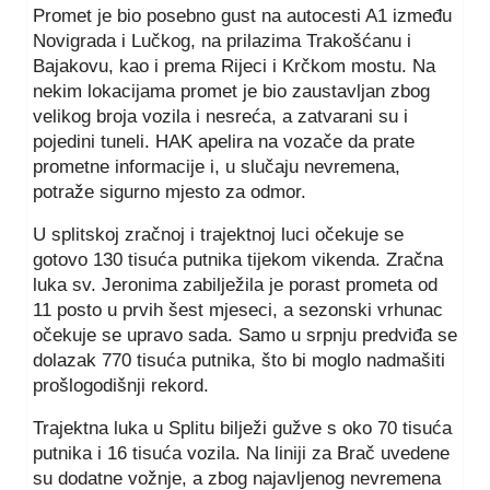
Promet je bio posebno gust na autocesti A1 između
Novigrada i Lučkog, na prilazima Trakošćanu i
Bajakovu, kao i prema Rijeci i Krčkom mostu. Na
nekim lokacijama promet je bio zaustavljan zbog
velikog broja vozila i nesreća, a zatvarani su i
pojedini tuneli. HAK apelira na vozače da prate
prometne informacije i, u slučaju nevremena,
potraže sigurno mjesto za odmor.
U splitskoj zračnoj i trajektnoj luci očekuje se
gotovo 130 tisuća putnika tijekom vikenda. Zračna
luka sv. Jeronima zabilježila je porast prometa od
11 posto u prvih šest mjeseci, a sezonski vrhunac
očekuje se upravo sada. Samo u srpnju predviđa se
dolazak 770 tisuća putnika, što bi moglo nadmašiti
prošlogodišnji rekord.
Trajektna luka u Splitu bilježi gužve s oko 70 tisuća
putnika i 16 tisuća vozila. Na liniji za Brač uvedene
su dodatne vožnje, a zbog najavljenog nevremena