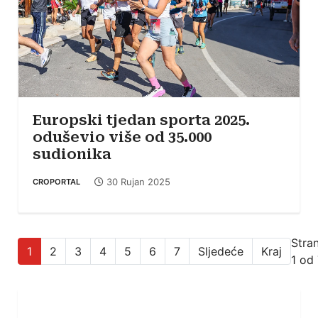
Europski tjedan sporta 2025.
oduševio više od 35.000
sudionika
30 Rujan 2025
CROPORTAL
Stra
1
2
3
4
5
6
7
Sljedeće
Kraj
1 od