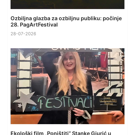
Ozbiljna glazba za ozbiljnu publiku: počinje
28. PagArtFestival
28-07-2026
Ekološki film „Poništiti“ Stanke Gjurić u