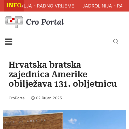
INFO
M ZDRAVLJA - RADNO VRIJEME
JADROLINIJA - RASP
Hrvatska bratska
zajednica Amerike
obilježava 131. obljetnicu
CroPortal
02 Rujan 2025