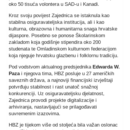
oko 50 tisuća volontera u SAD-u i Kanadi.
Kroz svoju povijest Zajednica se istaknula kao
stabilna osiguravateljska institucija, ali i kao
kulturna, obrazovna i humanitarna snaga hrvatske
dijaspore. Posebno se ponose Školarinskom
zakladom koja godišnje stipendira oko 200
studenata te Omladinskom kulturnom federacijom
koja njeguje hrvatsku glazbenu i folklornu tradiciju.
Pod vodstvom aktualnog predsjednika
Edwarda W.
Paza
i njegova tima, HBZ posluje u 27 američkih
saveznih država, a najnoviji financijski izvještaji
potvrđuju stabilnost i rast unatoč snažnoj
konkurenciji. Uz osiguravateljsku djelatnost,
Zajednica provodi projekte digitalizacije i
arhiviranja, nastavljajući se prilagođavati
suvremenim izazovima.
HBZ je tijekom više od stoljeća bila važan oslonac