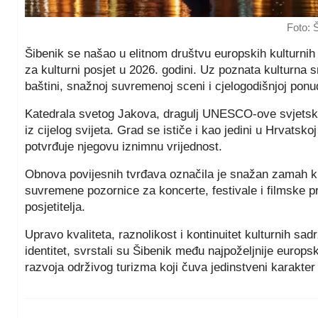
Foto: 
Šibenik se našao u elitnom društvu europskih kulturnih 
za kulturni posjet u 2026. godini. Uz poznata kulturna 
baštini, snažnoj suvremenoj sceni i cjelogodišnjoj ponu
Katedrala svetog Jakova, dragulj UNESCO-ove svjetske b
iz cijelog svijeta. Grad se ističe i kao jedini u Hrvats
potvrđuje njegovu iznimnu vrijednost.
Obnova povijesnih tvrđava označila je snažan zamah k
suvremene pozornice za koncerte, festivale i filmske pr
posjetitelja.
Upravo kvaliteta, raznolikost i kontinuitet kulturnih sa
identitet, svrstali su Šibenik među najpoželjnije europs
razvoja održivog turizma koji čuva jedinstveni karakter