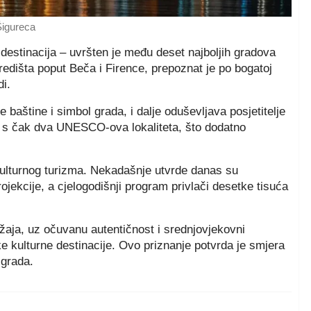
Šigureca
destinacija – uvršten je među deset najboljih gradova
središta poput Beča i Firence, prepoznat je po bogatoj
di.
aštine i simbol grada, i dalje oduševljava posjetitelje
koj s čak dva UNESCO-ova lokaliteta, što dodatno
ulturnog turizma. Nekadašnje utvrde danas su
ojekcije, a cjelogodišnji program privlači desetke tisuća
držaja, uz očuvanu autentičnost i srednjovjekovni
ke kulturne destinacije. Ovo priznanje potvrda je smjera
 grada.