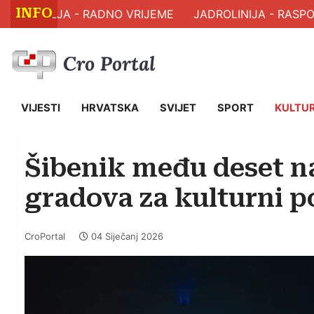
INFO
ZDRAVLJA - RADNO VRIJEME
JADROLINIJA - RASPOR
VIJESTI
HRVATSKA
SVIJET
SPORT
KULTU
Šibenik među deset na
gradova za kulturni po
CroPortal
04 Siječanj 2026