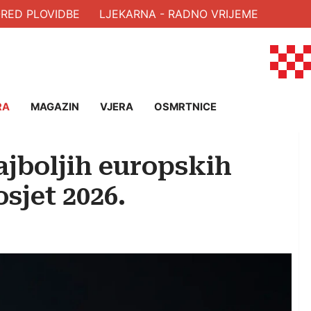
ED PLOVIDBE
LJEKARNA - RADNO VRIJEME
RA
MAGAZIN
VJERA
OSMRTNICE
jboljih europskih
sjet 2026.