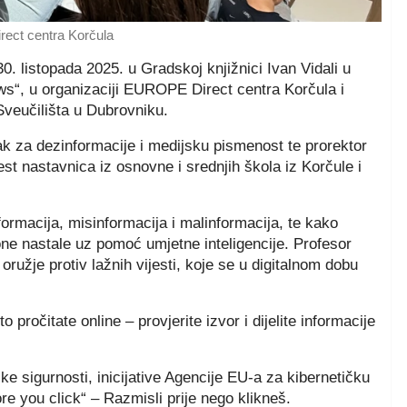
ect centra Korčula
. listopada 2025. u Gradskoj knjižnici Ivan Vidali u
ws“, u organizaciji EUROPE Direct centra Korčula i
veučilišta u Dubrovniku.
jak za dezinformacije i medijsku pismenost te prorektor
st nastavnica iz osnovne i srednjih škola iz Korčule i
formacija, misinformacija i malinformacija, te kako
i one nastale uz pomoć umjetne inteligencije. Profesor
 oružje protiv lažnih vijesti, koje se u digitalnom dobu
ročitate online – provjerite izvor i dijelite informacije
 sigurnosti, inicijative Agencije EU-a za kibernetičku
re you click“ – Razmisli prije nego klikneš.