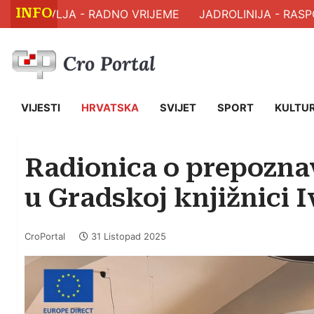
INFO
ZDRAVLJA - RADNO VRIJEME
JADROLINIJA - RASPOR
VIJESTI
HRVATSKA
SVIJET
SPORT
KULTU
Radionica o prepozna
u Gradskoj knjižnici I
CroPortal
31 Listopad 2025