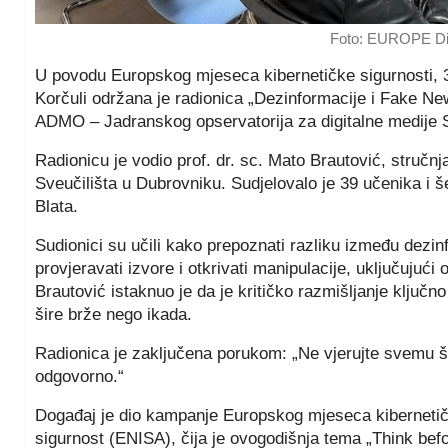
Foto: EUROPE Dir
U povodu Europskog mjeseca kibernetičke sigurnosti, 30
Korčuli održana je radionica „Dezinformacije i Fake Ne
ADMO – Jadranskog opservatorija za digitalne medije S
Radionicu je vodio prof. dr. sc. Mato Brautović, stručn
Sveučilišta u Dubrovniku. Sudjelovalo je 39 učenika i še
Blata.
Sudionici su učili kako prepoznati razliku između dezin
provjeravati izvore i otkrivati manipulacije, uključujuć
Brautović istaknuo je da je kritičko razmišljanje ključno
šire brže nego ikada.
Radionica je zaključena porukom: „Ne vjerujte svemu što p
odgovorno.“
Događaj je dio kampanje Europskog mjeseca kibernetičke
sigurnost (ENISA), čija je ovogodišnja tema „Think befo