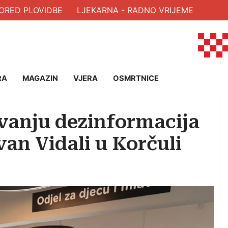
ED PLOVIDBE
LJEKARNA - RADNO VRIJEME
RA
MAGAZIN
VJERA
OSMRTNICE
vanju dezinformacija
van Vidali u Korčuli