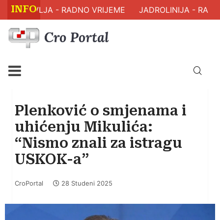
INFO
M ZDRAVLJA - RADNO VRIJEME
JADROLINIJA - RASP
Plenković o smjenama i
uhićenju Mikulića:
“Nismo znali za istragu
USKOK-a”
CroPortal
28 Studeni 2025