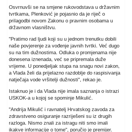
Osvrnuvši se na smjene rukovodstava u državnim
tvrtkama, Plenković je pojasnio da je riječ o
prilagodbi novom Zakonu o pravnim osobama u
državnom vlasništvu.
"Pratimo rad ljudi koji su u jednom trenutku dobili
naše povjerenje za vođenje javnih tvrtki. Već dugo
su na tim dužnostima. Odluka o promjenama nije
donesena iznenada, već se pripremala duže
vrijeme. U ponedjeljak stupa na snagu novi zakon,
a Vlada želi da prijelazno razdoblje do raspisivanja
natječaja vode vršitelji dužnosti", rekao je.
Istaknuo je i da Vlada nije imala saznanja o istrazi
USKOK-a u kojoj se spominje Mikulić.
"Andrija Mikulić i ravnatelj Hrvatskog zavoda za
zdravstveno osiguranje razriješeni su iz drugih
razloga. Nismo znali za istragu niti smo imali
ikakve informacije o tome", poručio je premijer.