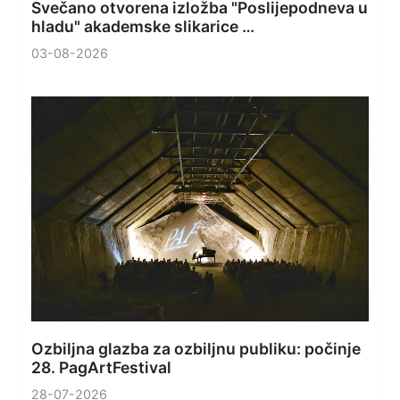
Svečano otvorena izložba "Poslijepodneva u
hladu" akademske slikarice …
03-08-2026
Ozbiljna glazba za ozbiljnu publiku: počinje
28. PagArtFestival
28-07-2026