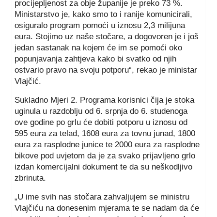
procijepljenost za obje županije je preko 73 %.
Ministarstvo je, kako smo to i ranije komunicirali,
osiguralo program pomoći u iznosu 2,3 milijuna
eura. Stojimo uz naše stočare, a dogovoren je i još
jedan sastanak na kojem će im se pomoći oko
popunjavanja zahtjeva kako bi svatko od njih
ostvario pravo na svoju potporu“, rekao je ministar
Vlajčić.
Sukladno Mjeri 2. Programa korisnici čija je stoka
uginula u razdoblju od 6. srpnja do 6. studenoga
ove godine po grlu će dobiti potporu u iznosu od
595 eura za telad, 1608 eura za tovnu junad, 1800
eura za rasplodne junice te 2000 eura za rasplodne
bikove pod uvjetom da je za svako prijavljeno grlo
izdan komercijalni dokument te da su neškodljivo
zbrinuta.
„U ime svih nas stočara zahvaljujem se ministru
Vlajčiću na donesenim mjerama te se nadam da će