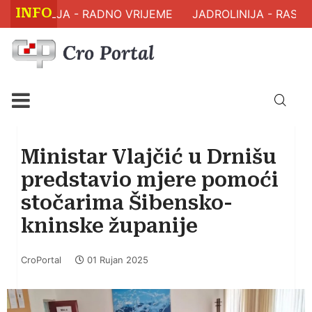
INFO
 ZDRAVLJA - RADNO VRIJEME
JADROLINIJA - RASPO
Ministar Vlajčić u Drnišu
predstavio mjere pomoći
stočarima Šibensko-
kninske županije
CroPortal
01 Rujan 2025