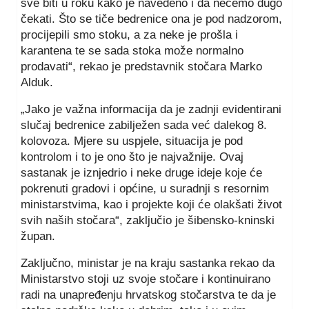
sve biti u roku kako je navedeno i da nećemo dugo
čekati. Što se tiče bedrenice ona je pod nadzorom,
procijepili smo stoku, a za neke je prošla i
karantena te se sada stoka može normalno
prodavati“, rekao je predstavnik stočara Marko
Alduk.
„Jako je važna informacija da je zadnji evidentirani
slučaj bedrenice zabilježen sada već dalekog 8.
kolovoza. Mjere su uspjele, situacija je pod
kontrolom i to je ono što je najvažnije. Ovaj
sastanak je iznjedrio i neke druge ideje koje će
pokrenuti gradovi i općine, u suradnji s resornim
ministarstvima, kao i projekte koji će olakšati život
svih naših stočara“, zaključio je šibensko-kninski
župan.
Zaključno, ministar je na kraju sastanka rekao da
Ministarstvo stoji uz svoje stočare i kontinuirano
radi na unapređenju hrvatskog stočarstva te da je