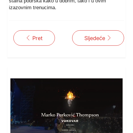
stalna podrška kako u dobrim, tako i u ovim
izazovnim trenucima.
Pret
Sljedeće