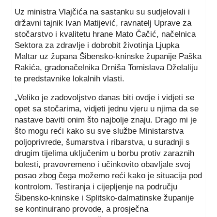
Uz ministra Vlajčića na sastanku su sudjelovali i
državni tajnik Ivan Matijević, ravnatelj Uprave za
stočarstvo i kvalitetu hrane Mato Čačić, načelnica
Sektora za zdravlje i dobrobit životinja Ljupka
Maltar uz župana Šibensko-kninske županije Paška
Rakića, gradonačelnika Drniša Tomislava Dželaliju
te predstavnike lokalnih vlasti.
„Veliko je zadovoljstvo danas biti ovdje i vidjeti se
opet sa stočarima, vidjeti jednu vjeru u njima da se
nastave baviti onim što najbolje znaju. Drago mi je
što mogu reći kako su sve službe Ministarstva
poljoprivrede, šumarstva i ribarstva, u suradnji s
drugim tijelima uključenim u borbu protiv zaraznih
bolesti, pravovremeno i učinkovito obavljale svoj
posao zbog čega možemo reći kako je situacija pod
kontrolom. Testiranja i cijepljenje na području
Šibensko-kninske i Splitsko-dalmatinske županije
se kontinuirano provode, a prosječna